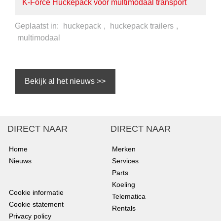
K-Force Huckepack voor multimodaal transport
Geplaatst in:
huckepack
,
huckepack trailers
,
multimodaal
Bekijk al het nieuws >>
DIRECT NAAR
DIRECT NAAR
Home
Merken
Nieuws
Services
Parts
Koeling
Cookie informatie
Telematica
Cookie statement
Rentals
Privacy policy