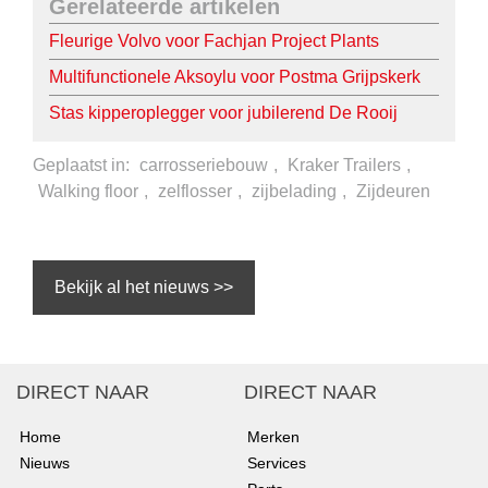
Gerelateerde artikelen
Fleurige Volvo voor Fachjan Project Plants
Multifunctionele Aksoylu voor Postma Grijpskerk
Stas kipperoplegger voor jubilerend De Rooij
Geplaatst in:
carrosseriebouw
,
Kraker Trailers
,
Walking floor
,
zelflosser
,
zijbelading
,
Zijdeuren
Bekijk al het nieuws >>
DIRECT NAAR
DIRECT NAAR
Home
Merken
Nieuws
Services