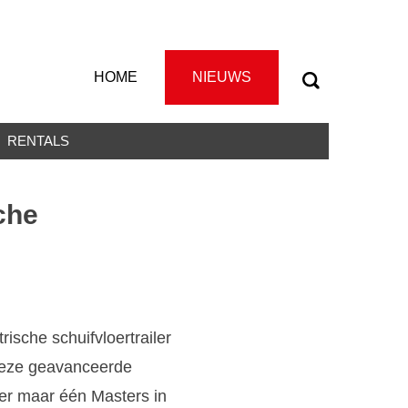
HOME
NIEUWS
RENTALS
che
rische schuifvloertrailer
 deze geavanceerde
 er maar één Masters in