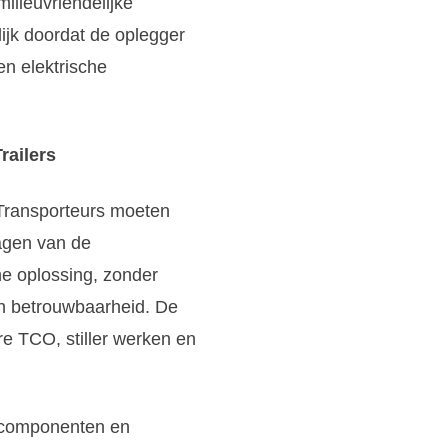
milieuvriendelijke
ijk doordat de oplegger
en elektrische
railers
 Transporteurs moeten
lagen van de
he oplossing, zonder
en betrouwbaarheid. De
re TCO, stiller werken en
e componenten en