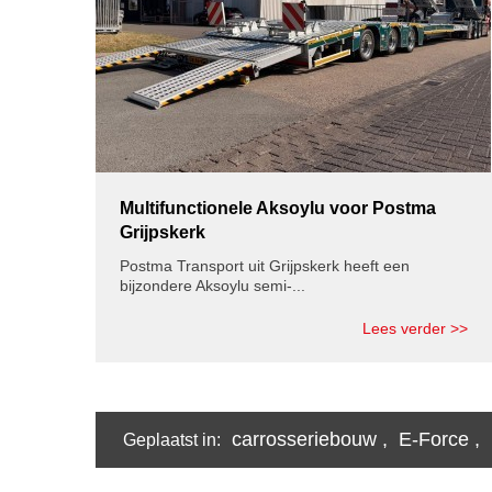
Multifunctionele Aksoylu voor Postma
Grijpskerk
Postma Transport uit Grijpskerk heeft een
bijzondere Aksoylu semi-...
Lees verder >>
carrosseriebouw
,
E-Force
,
Geplaatst in: