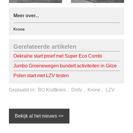
Meer over...
Krone
Gerelateerde artikelen
Oekraïne start proef met Super Eco Combi
Jumbo Groenewegen bundelt activiteiten in Gilze
Polen start met LZV testen
Geplaatst in:
BO Kraftkreis
,
Dolly
,
Krone
,
LZV
Bekijk al het nieuws >>